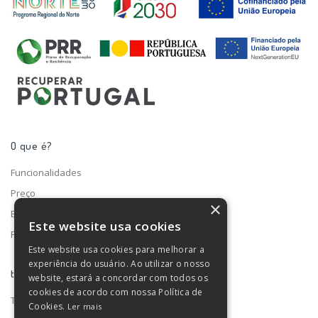
O que é?
Funcionalidades
Preço
×
Blog
Este website usa cookies
Fale connosco
Este website usa cookies para melhorar a
experiência do usuário. Ao utilizar o nosso
turno ®
website, estará a concordar com todos os
cookies de acordo com nossa Política de
Termos e condições
Cookies.
Ler mais