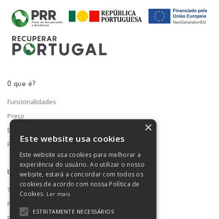
O que é?
Funcionalidades
Preço
×
Blog
Este website usa cookies
Fale connosco
Este website usa cookies para melhorar a
experiência do usuário. Ao utilizar o nosso
turno ®
website, estará a concordar com todos os
cookies de acordo com nossa Política de
Termos e condições
Cookies.
Ler mais
Privacidade de dados
ESTRITAMENTE NECESSÁRIOS
RGPD