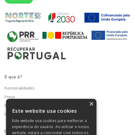
O que é?
Funcionalidades
Preço
×
Blog
Este website usa cookies
Fale connosco
Este website usa cookies para melhorar a
experiência do usuário. Ao utilizar o nosso
turno ®
website, estará a concordar com todos os