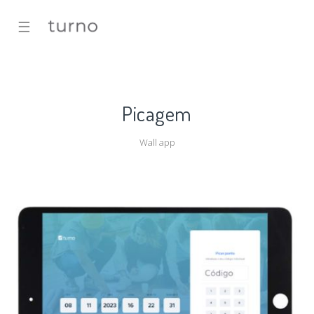
☰
Picagem
Wall app