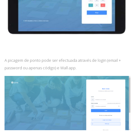
A picagem de ponto pode ser efectuada através de login (email +
password ou apenas código) e Wall app.