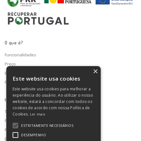
O que é?
Funcionalidades
Preço
×
Blog
Este website usa cookies
Fale connosco
Este website usa cookies para melhorar a
experiência do usuário. Ao utilizar o nosso
turno ®
website, estará a concordar com todos os
cookies de acordo com nossa Política de
Termos e condições
Cookies.
Ler mais
Privacidade de dados
ESTRITAMENTE NECESSÁRIOS
RGPD
DESEMPENHO
Estado do serviço