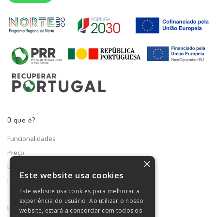
O que é?
Funcionalidades
Preço
×
Blog
Este website usa cookies
Fale connosco
Este website usa cookies para melhorar a
experiência do usuário. Ao utilizar o nosso
turno ®
website, estará a concordar com todos os