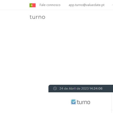
Fale connosco
app.turno@valuedate.pt