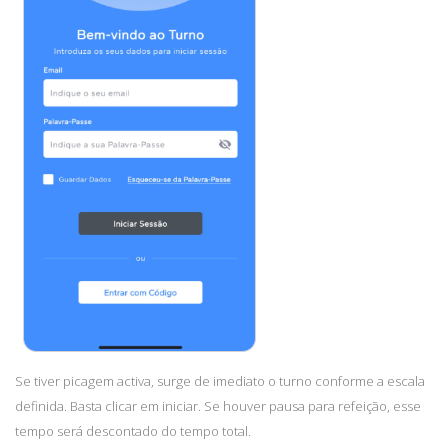
Se tiver picagem activa, surge de imediato o turno conforme a escala
definida. Basta clicar em iniciar. Se houver pausa para refeição, esse
tempo será descontado do tempo total.